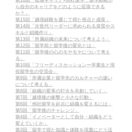
第16回「拡張キャリア×他社留学：留学経験か
ら自分のキャリアをどのように拡張できる
か？」
第15回「越境経験を通じて得た視点と成長」
第14回「次世代リーダーに求められる資質やス
キルと組織作り」
第13回「所属組織の未来について考えよう」
第12回「留学前と留学後の変化とは」
第11回「留学後の心のモヤモヤについて考え
る」
第10回「フリーディスカッションー卒業生と現
役留学生の交流会」
第9回「所属企業と留学先のカルチャーの違い
について考える」
第8回「組織の変革の灯火を共創していく」
第7回「越境後の衝撃と小さな行動」
第6回「他社留学を起点に組織を変えるには」
第5回「留学後のチャレンジ」
第4回「イノベーターとして自分・組織をどう
変えていくか」
第3回「留学で得た知識と体験を現業にどう活