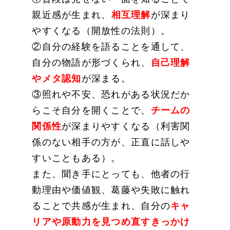
親近感が生まれ、
相互理解
が深まり
やすくなる（開放性の法則）。
②自分の経験を語ることを通して、
自分の物語が形づくられ、
自己理解
やメタ認知
が深まる。
③照れや不安、恐れがある状況だか
らこそ自分を開くことで、
チームの
関係性
が深まりやすくなる（利害関
係のない相手の方が、正直に話しや
すいこともある）。
また、聞き手にとっても、他者の行
動理由や価値観、葛藤や失敗に触れ
ることで共感が生まれ、自分の
キャ
リアや原動力を見つめ直すきっかけ