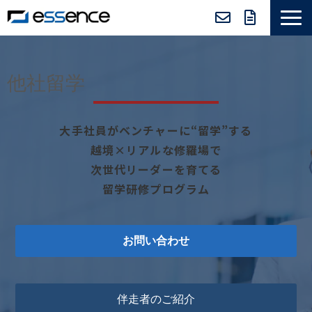
サービス紹介
ニュース＆トピックス
他社留学
会社紹介
大手社員がベンチャーに“留学”する
導入事例
越境×リアルな修羅場で
採用情報
次世代リーダーを育てる
セミナー＆コラム
留学研修プログラム
お問い合わせ
伴走者のご紹介