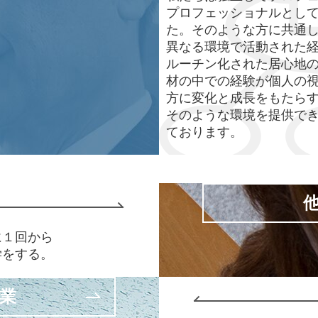
プロフェッショナルとし
た。そのような方に共通
異なる環境で活動された
ルーチン化された居心地
材の中での経験が個人の
方に変化と成長をもたら
そのような環境を提供で
ております。
に１回から
学をする。
業