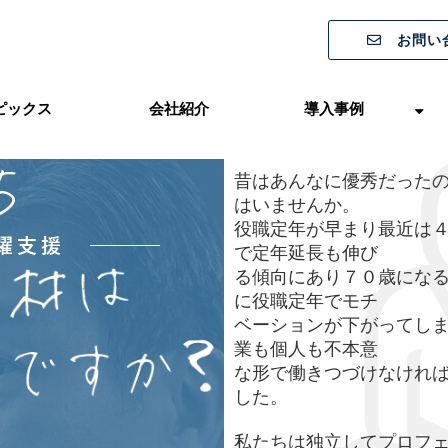
お問い
ピックス
会社紹介
導入事例
昔はあんなに優秀だった
はいませんか。
役職定年が早まり最近は
で定年延長も伸び
る傾向にあり７０歳にな
に役職定年でモチ
ベーションが下がってし
業も個人も不本意
な形で働きつづけなけれ
した。
私たちは独立してプロフ