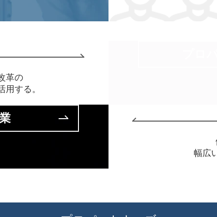
プロ
改革の
活用する。
業
幅広