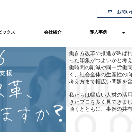
お問い
ピックス
会社紹介
導入事例
働き方改革の推進が叫ば
った印象がつよいかと考
働時間の削減や同一労働
く、社会全体の生産性の
考え方まで幅広い問題を
私たちは幅広い人材の活
きたプロを多く見てきま
頂くとともに、事例の共