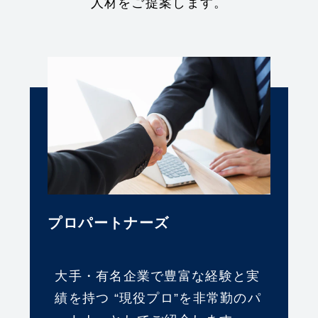
⼈材をご提案します。
プロパートナーズ
⼤⼿・有名企業で豊富な経験と実
績を持つ “現役プロ”を⾮常勤のパ