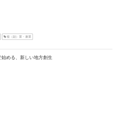
複（副）業・兼業
で始める、新しい地方創生