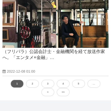
（フリパラ）公認会計士・金融機関を経て放送作家
へ。「エンタメ×金融」…
2022-12-08 01:00
1
2
3
4
5
…
>
>>