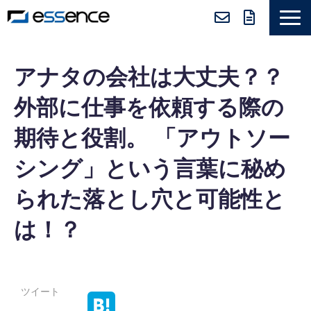
サービス紹介
アナタの会社は大丈夫？？
ニュース＆トピックス
外部に仕事を依頼する際の
会社紹介
期待と役割。 「アウトソー
導入事例
シング」という言葉に秘め
採用情報
られた落とし穴と可能性と
セミナー＆コラム
は！？
ツイート