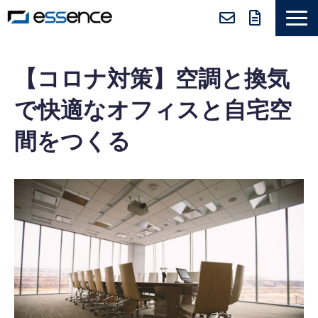
サービス紹介
【コロナ対策】空調と換気
ニュース＆トピックス
で快適なオフィスと自宅空
会社紹介
間をつくる
導入事例
採用情報
セミナー＆コラム