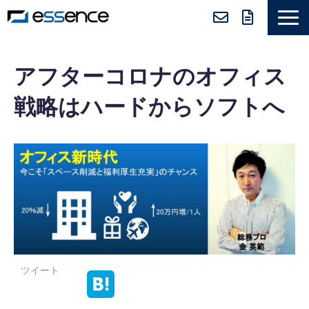
サービス紹介
アフターコロナのオフィス
ニュース＆トピックス
戦略はハードからソフトへ
会社紹介
導入事例
採用情報
セミナー＆コラム
ツイート