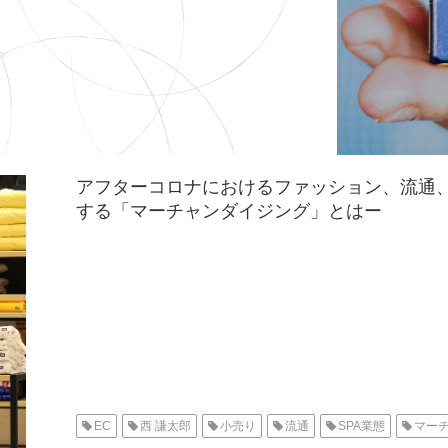
アフターコロナにおけるファッション、流通、
する「マーチャンダイジング」とはー
EC
西 謙太郎
小売り
流通
SPA業態
マー