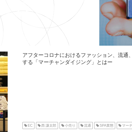
アフターコロナにおけるファッション、流通、
する「マーチャンダイジング」とはー
EC
西 謙太郎
小売り
流通
SPA業態
マー