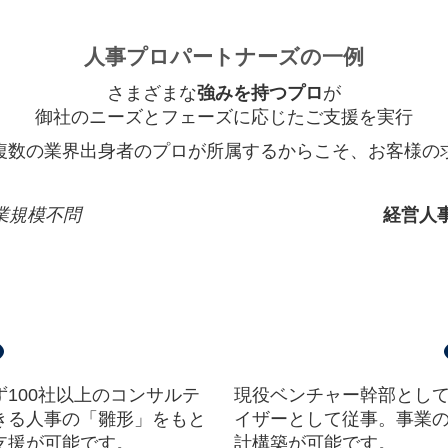
人事プロパートナーズの一例
さまざまな
強みを持つプロ
が
御社のニーズとフェーズに応じたご⽀援を実⾏
複数の業界出身者のプロが所属するからこそ、お客様の
業規模不問
経営人
100社以上のコンサルテ
現役ベンチャー幹部とし
きる人事の「雛形」をもと
イザーとして従事。事業
支援が可能です。
計構築が可能です。