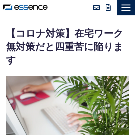
サービス紹介
【コロナ対策】在宅ワーク
ニュース＆トピックス
無対策だと四重苦に陥りま
会社紹介
す
導入事例
採用情報
セミナー＆コラム