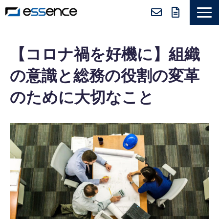
サービス紹介
【コロナ禍を好機に】組織
ニュース＆トピックス
の意識と総務の役割の変革
会社紹介
のために大切なこと
導入事例
採用情報
セミナー＆コラム