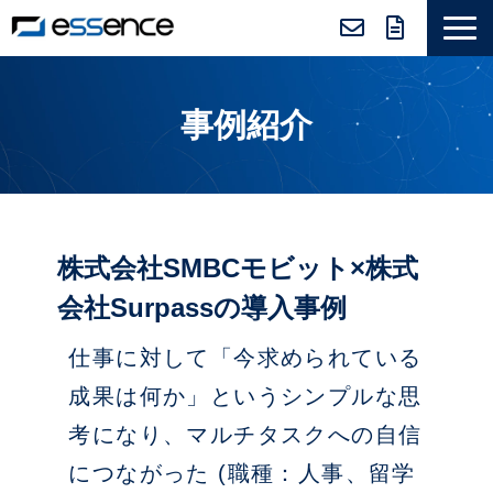
サービス紹介
事例紹介
ニュース＆トピックス
会社紹介
導入事例
採用情報
株式会社SMBCモビット×株式
セミナー＆コラム
会社Surpassの導入事例
仕事に対して「今求められている
成果は何か」というシンプルな思
考になり、マルチタスクへの自信
につながった (職種：人事、留学