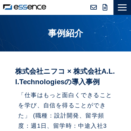
サービス紹介
事例紹介
ニュース＆トピックス
会社紹介
導入事例
採用情報
株式会社ニフコ × 株式会社A.L.
セミナー＆コラム
I.Technologiesの導入事例
「仕事はもっと面白くできること
を学び、自信を得ることができ
た」 (職種：設計開発、留学頻
度：週1日、留学時：中途入社3