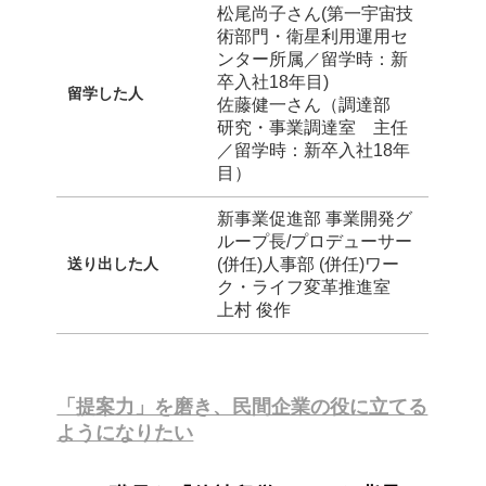
松尾尚子さん(第一宇宙技
術部門・衛星利用運用セ
ンター所属／留学時：新
卒入社18年目)
留学した人
佐藤健一さん（調達部
研究・事業調達室 主任
／留学時：新卒入社18年
目）
新事業促進部 事業開発グ
ループ長/プロデューサー
送り出した人
(併任)人事部 (併任)ワー
ク・ライフ変革推進室
上村 俊作
「提案力」を磨き、民間企業の役に立てる
ようになりたい