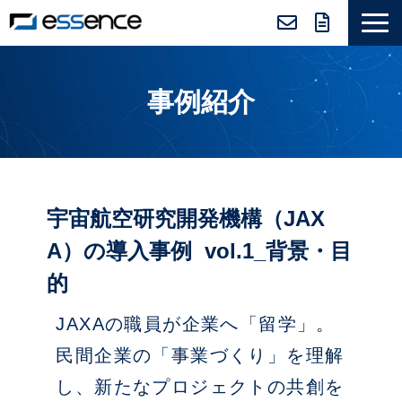
サービス紹介
事例紹介
ニュース＆トピックス
会社紹介
導入事例
採用情報
宇宙航空研究開発機構（JAX
セミナー＆コラム
A）の導入事例  vol.1_背景・目
的
JAXAの職員が企業へ「留学」。
民間企業の「事業づくり」を理解
し、新たなプロジェクトの共創を