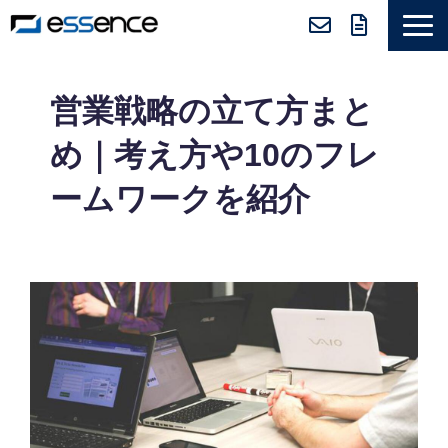
サービス紹介
営業戦略の立て方まと
ニュース＆トピックス
め｜考え方や10のフレ
会社紹介
ームワークを紹介
導入事例
採用情報
セミナー＆コラム