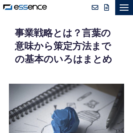
サービス紹介
事業戦略とは？言葉の
ニュース＆トピックス
意味から策定方法まで
会社紹介
の基本のいろはまとめ
導入事例
採用情報
セミナー＆コラム