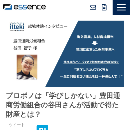
サービス紹介
ニュース＆トピックス
会社紹介
導入事例
採用情報
セミナー＆コラム
プロボノは「学びしかない」豊田通
商労働組合の谷田さんが活動で得た
財産とは？
ツイート