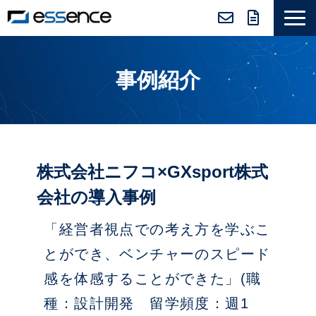
サービス紹介
事例紹介
ニュース＆トピックス
会社紹介
導入事例
採用情報
株式会社ニフコ×GXsport株式
セミナー＆コラム
会社の導入事例
「経営者視点での考え方を学ぶこ
とができ、ベンチャーのスピード
感を体感することができた」(職
種：設計開発 留学頻度：週1