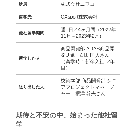
所属
株式会社ニフコ
留学先
GXsport株式会社
週1日／4ヶ月間（2022年
他社留学期間
11月～2023年2月）
商品開発部 ADAS商品開
発Unit 石田 匡人さん
留学した人
（留学時：新卒入社12年
目）
技術本部 商品開発部 シニ
送り出した人
アプロジェクトマネージ
ャー 根津 幹夫さん
期待と不安の中、始まった他社留
学