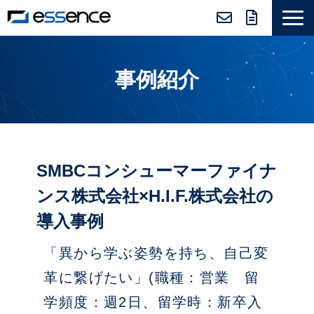
サービス紹介
事例紹介
ニュース＆トピックス
会社紹介
導入事例
採用情報
SMBCコンシューマーファイナ
セミナー＆コラム
ンス株式会社×H.I.F.株式会社の
導入事例
「異から学ぶ姿勢を持ち、自己変
革に繋げたい」(職種：営業 留
学頻度：週2日、留学時：新卒入