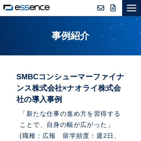
サービス紹介
事例紹介
ニュース＆トピックス
会社紹介
導入事例
採用情報
SMBCコンシューマーファイナ
セミナー＆コラム
ンス株式会社×ナオライ株式会
社の導入事例
「新たな仕事の進め方を習得する
ことで、自身の幅が広がった」
(職種：広報 留学頻度：週2日、