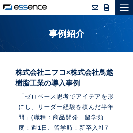
サービス紹介
事例紹介
ニュース＆トピックス
会社紹介
導入事例
採用情報
株式会社ニフコ×株式会社鳥越
セミナー＆コラム
樹脂工業の導入事例
「ゼロベース思考でアイデアを形
にし、リーダー経験を積んだ半年
間」(職種：商品開発 留学頻
度：週1日、留学時：新卒入社7