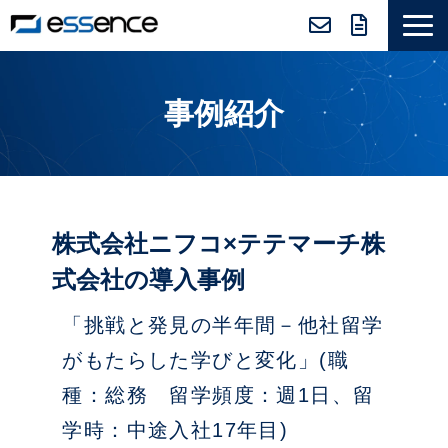
サービス紹介
事例紹介
ニュース＆トピックス
会社紹介
導入事例
採用情報
株式会社ニフコ×テテマーチ株
セミナー＆コラム
式会社の導入事例
「挑戦と発見の半年間－他社留学
がもたらした学びと変化」(職
種：総務 留学頻度：週1日、留
学時：中途入社17年目)