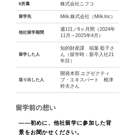
6所属
株式会社ニフコ
留学先
Milk.株式会社（Milk.Inc）
週1日／6ヶ月間（2024年
他社留学期間
11月～2025年4月）
知的財産課 稲葉 藍子さ
留学した人
ん（留学時：新卒入社21
年目）
開発本部 エグゼクティ
送り出した人
ブ・エキスパート 根津
幹夫さん
留学前の想い
——初めに、他社留学に参加した背
景をお聞かせください。