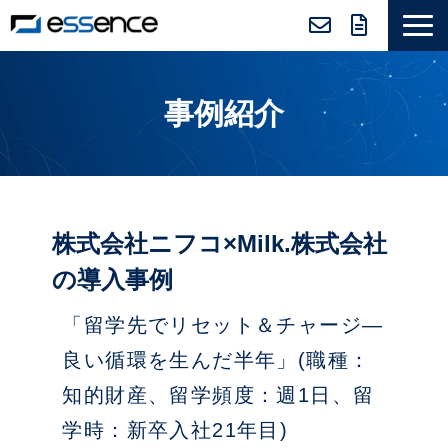
サービス紹介
事例紹介
ニュース＆トピックス
会社紹介
導入事例
採用情報
株式会社ニフコ×Milk.株式会社
セミナー＆コラム
の導入事例
「留学先でリセット＆チャージ―
良い循環を生んだ半年」(職種：
知的財産、留学頻度：週1日、留
学時：新卒入社21年目)