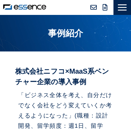
サービス紹介
事例紹介
ニュース＆トピックス
会社紹介
導入事例
採用情報
株式会社ニフコ×MaaS系ベン
セミナー＆コラム
チャー企業の導入事例
「ビジネス全体を考え、自分だけ
でなく会社をどう変えていくか考
えるようになった」(職種：設計
開発、留学頻度：週1日、留学