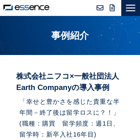
サービス紹介
事例紹介
ニュース＆トピックス
会社紹介
導入事例
採用情報
株式会社ニフコ×一般社団法人
セミナー＆コラム
Earth Companyの導入事例
「幸せと豊かさを感じた貴重な半
年間－終了後は留学ロスに？！」
(職種：購買 留学頻度：週1日、
留学時：新卒入社16年目)