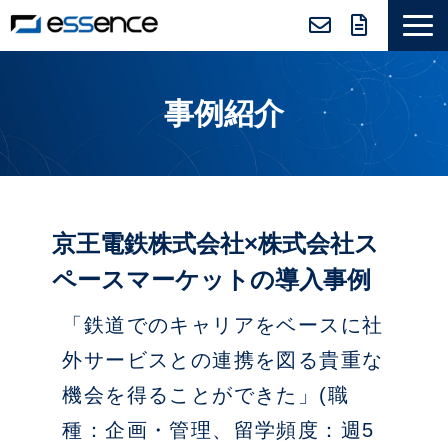
サービス紹介
事例紹介
ニュース＆トピックス
会社紹介
導入事例
採用情報
京王電鉄株式会社×株式会社ス
セミナー＆コラム
ペースマーケットの導入事例
「鉄道でのキャリアをベースに社
外サービスとの連携を図る貴重な
機会を得ることができた」(職
種：企画・管理、留学頻度：週5