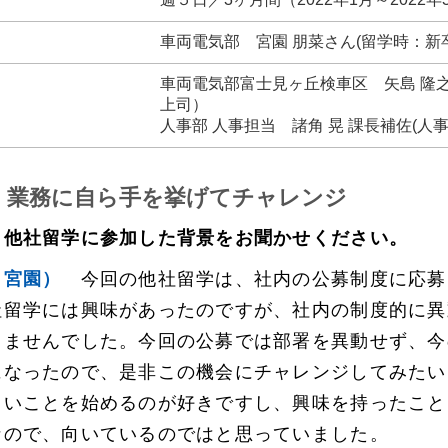
車両電気部 宮園 朋菜さん(留学時：新卒
車両電気部富士見ヶ丘検車区 矢島 隆之
上司）
人事部 人事担当 諸角 晃 課長補佐(人
・業務に自ら手を挙げてチャレンジ
、他社留学に参加した背景をお聞かせください。
、宮園）
今回の他社留学は、社内の公募制度に応募
社留学には興味があったのですが、社内の制度的に異
しませんでした。今回の公募では部署を異動せず、今
になったので、是非この機会にチャレンジしてみたい
しいことを始めるのが好きですし、興味を持ったこと
なので、向いているのではと思っていました。