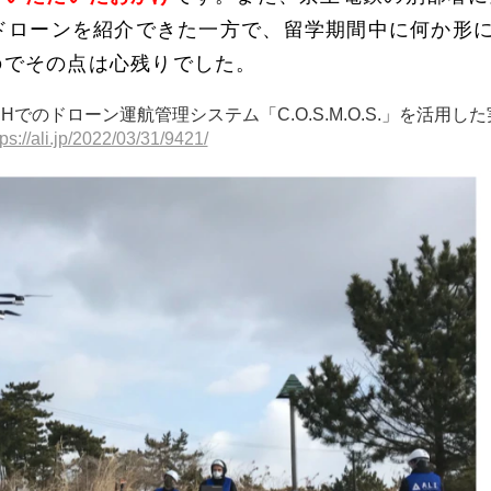
giesのドローンを紹介できた一方で、留学期間中に何か
のでその点は心残りでした。
ECHでのドローン運航管理システム「C.O.S.M.O.S.」を活用し
tps://ali.jp/2022/03/31/9421/