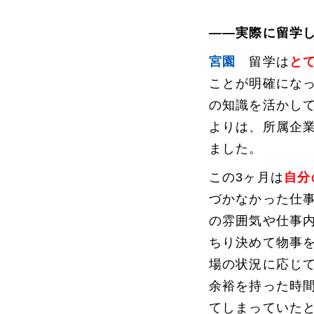
――実際に留学
宮園
留学は
と
ことが明確にな
の知識を活かし
よりは、所属企
ました。
この3ヶ月は
自分
づかなかった仕
の雰囲気や仕事
ちり決めて物事
場の状況に応じ
余裕を持った時
てしまっていた