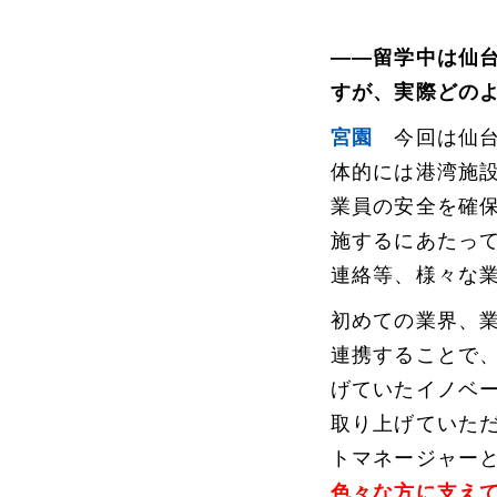
――留学中は仙台
すが、実際どの
宮園
今回は仙台
体的には港湾施
業員の安全を確
施するにあたっ
連絡等、様々な
初めての業界、業務
連携することで
げていたイノベ
取り上げていた
トマネージャー
色々な方に支え