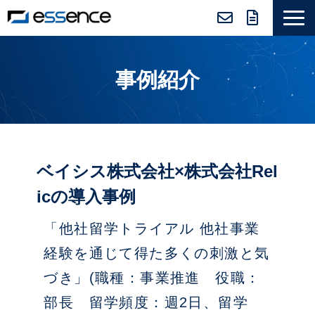
サービス紹介
事例紹介
ニュース＆トピックス
会社紹介
導入事例
採用情報
ベイシス株式会社×株式会社Rel
セミナー＆コラム
icの導入事例
「他社留学トライアル 他社事業
経験を通じて得た多くの刺激と気
づき」(職種：事業推進 役職：
部長 留学頻度：週2日、留学