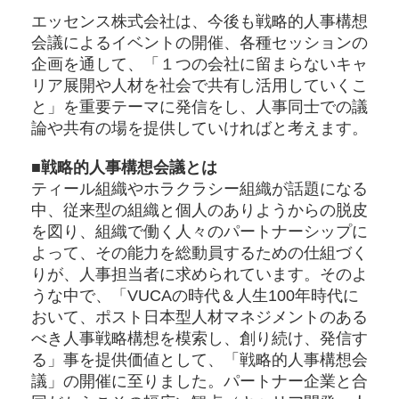
エッセンス株式会社は、今後も戦略的人事構想
会議によるイベントの開催、各種セッションの
企画を通して、「１つの会社に留まらないキャ
リア展開や人材を社会で共有し活用していくこ
と」を重要テーマに発信をし、人事同士での議
論や共有の場を提供していければと考えます。
■戦略的人事構想会議とは
ティール組織やホラクラシー組織が話題になる
中、従来型の組織と個人のありようからの脱皮
を図り、組織で働く人々のパートナーシップに
よって、その能力を総動員するための仕組づく
りが、人事担当者に求められています。そのよ
うな中で、「VUCAの時代＆人生100年時代に
おいて、ポスト日本型人材マネジメントのある
べき人事戦略構想を模索し、創り続け、発信す
る」事を提供価値として、「戦略的人事構想会
議」の開催に至りました。パートナー企業と合