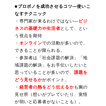
■プロボノを成功させるコツ―使いこ
なすテクニック
・専門家が来るわけではない―
ビジ
ネスの基礎力や生活者
として、とい
う視点を期待
・
オンライン
での活動が多いので、
できることが限られる。
・参加者は「社会課題の解決」「地
域課題の解決」をお手伝いしたいと
思っていることが多いので、
課題を
どう見せるか
がポイント。
・
経営者の熱をどう伝えるか
も腕の
見せ所（想いがブレていたり、覚悟
が弱いと応募者がないことも）。