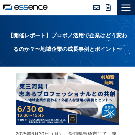
サービス紹介
ニュース＆トピックス
【開催レポート】プロボノ活⽤で企業はどう変わ
会社紹介
るのか？〜地域企業の成⻑事例とポイント〜
導入事例
採用情報
セミナー＆コラム
2025年6月30日（月）、愛知県豊橋市にて「東