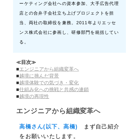
ーケティング会社への資本参加、大手広告代理
店との合弁子会社立ち上げプロジェクトを担
当、両社の取締役を兼務。2011年よりエッセ
ンス株式会社に参画し、研修部門を統括してい
る。
≪目次≫
■
エンジニアから組織変革へ
■
越境に挑んだ背景
■
越境体験での気づき・変化
■
仕組み化への挑戦と共感の連鎖
■
越境の再現性
エンジニアから組織変革へ
高橋さん(以下、高橋)
まず自己紹介
をお願いいたします。