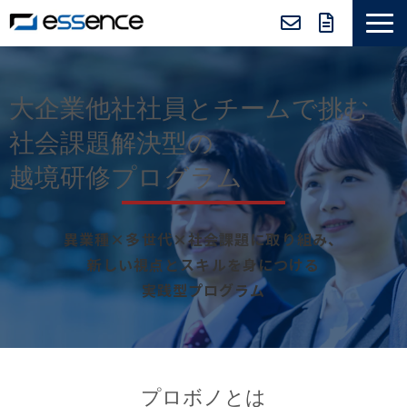
サービス紹介
ニュース＆トピックス
大企業他社社員とチームで挑む
会社紹介
社会課題解決型の
導入事例
越境研修プログラム
採用情報
異業種×多世代×社会課題に取り組み、
セミナー＆コラム
新しい視点とスキルを身につける
実践型プログラム
プロボノとは