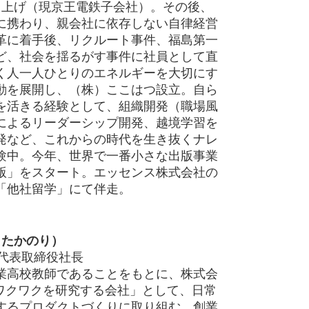
)立ち上げ（現京王電鉄子会社）。その後、
に携わり、親会社に依存しない自律経営
革に着手後、リクルート事件、福島第一
ど、社会を揺るがす事件に社員として直
く人一人ひとりのエネルギーを大切にす
動を展開し、（株）ここはつ設立。自ら
を活きる経験として、組織開発（職場風
によるリーダーシップ開発、越境学習を
発など、これからの時代を生き抜くナレ
験中。今年、世界で一番小さな出版事業
版」をスタート。エッセンス株式会社の
「他社留学」にて伴走。
 たかのり）
 代表取締役社長
業高校教師であることをもとに、株式会
「ワクワクを研究する会社」として、日常
するプロダクトづくりに取り組む。創業