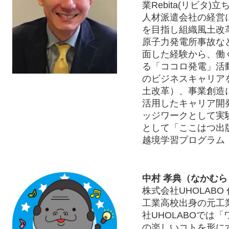
業Rebita(リビタ
人材派遣会社の経営
を目指し組織風土改
原子力発電所事故な
面した経験から、働
る「ココロ発電」活
のビジネスキャリア
土改革）、事業創造
活用したキャリア開
ッジワークとして実
として「ここはつ出
越境学習プログラム
中村 孝典（なかむら
株式会社UHOLABO
工業高校出身の元工
社UHOLABOでは
の楽しいコトを形に