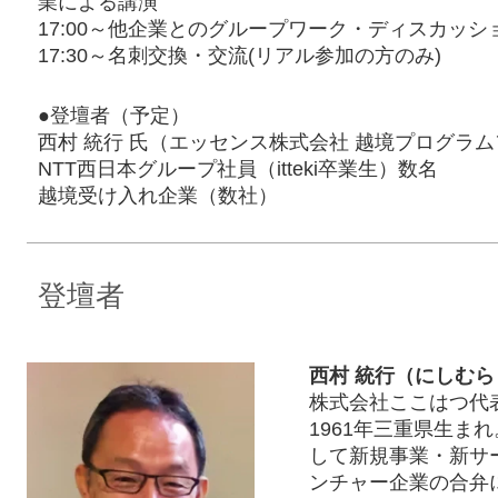
業による講演
17:00～他企業とのグループワーク・ディスカッ
17:30～名刺交換・交流(リアル参加の方のみ)
●登壇者（予定）
西村 統行 氏（エッセンス株式会社 越境プログラ
NTT西日本グループ社員（itteki卒業生）数名
越境受け入れ企業（数社）
登壇者
西村 統行（にしむら
株式会社ここはつ代
1961年三重県生ま
して新規事業・新サ
ンチャー企業の合弁