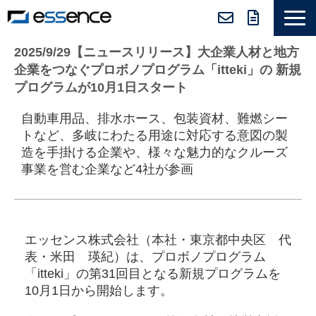
サービス紹介
2025/9/29【ニュースリリース】大企業人材と地方
企業をつなぐプロボノプログラム「itteki」の 新規
ニュース＆トピックス
プログラムが10月1日スタート
会社紹介
自動車用品、排水ホース、包装資材、難燃シー
導入事例
トなど、多岐にわたる用途に対応する意図の製
造を手掛ける企業や、様々な魅力的なクルーズ
採用情報
事業を営む企業など4社が参画
セミナー＆コラム
エッセンス株式会社（本社・東京都中央区 代
表・米田 瑛紀）は、プロボノプログラム
「itteki」の第31回目となる新規プログラムを
10月1日から開始します。