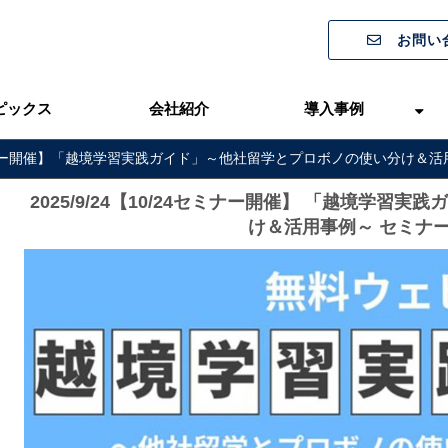
お問い
ピックス
会社紹介
導入事例
24セミナー開催】「越境学習実践ガイド」～他社留学とプロボノの使い分け
2025/9/24【10/24セミナー開催】 「越境学習
け＆活用事例～ セミナ