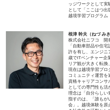
ッジワークとして実
として「ここはつ出
越境学習プログラム
根津 幹夫（ねづ み
株式会社ニフコ 開
「自動車部品や住宅
許を有し、エンジニア
歳でITベンチャー
リア観が大きく転換
現在は越境学習プロ
コミュニティ運営を
資格キャリアコンサ
としての専門性も活
理念は「自分らしい
指すのは、「誰もが
会」。越境体験を原