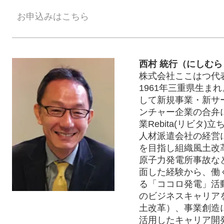
お申込みはこちら
西村 統行（にしむら
株式会社ここはつ代
1961年三重県生ま
して新規事業・新サ
ンチャー企業の合弁
業Rebita(リビタ
人材派遣会社の経営
を目指し組織風土改
原子力発電所事故な
面した経験から、働
る「ココロ発電」活
のビジネスキャリア
土改革）、事業創造
活用したキャリア開