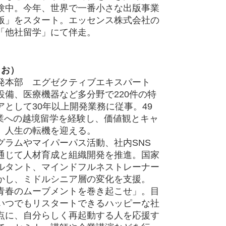
験中。今年、世界で一番小さな出版事業
版」をスタート。エッセンス株式会社の
「他社留学」にて伴走。
きお）
発本部 エグゼクティブエキスパート
設備、医療機器など多分野で220件の特
として30年以上開発業務に従事。49
企業への越境留学を経験し、価値観とキャ
、人生の転機を迎える。
グラムやマイパーパス活動、社内SNS
通じて人材育成と組織開発を推進。国家
ルタント、マインドフルネストレーナー
かし、ミドルシニア層の変化を支援。
青春のムーブメントを巻き起こせ」。目
いつでもリスタートできるハッピーな社
点に、自分らしく再起動する人を応援す