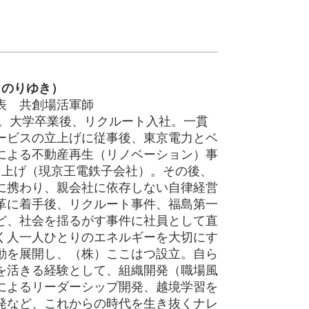
 のりゆき）
表 共創場活軍師
れ。大学卒業後、リクルート入社。一貫
ービスの立上げに従事後、東京電力とベ
による不動産再生（リノベーション）事
)立ち上げ（現京王電鉄子会社）。その後、
に携わり、親会社に依存しない自律経営
革に着手後、リクルート事件、福島第一
ど、社会を揺るがす事件に社員として直
く人一人ひとりのエネルギーを大切にす
動を展開し、（株）ここはつ設立。自ら
を活きる経験として、組織開発（職場風
によるリーダーシップ開発、越境学習を
発など、これからの時代を生き抜くナレ