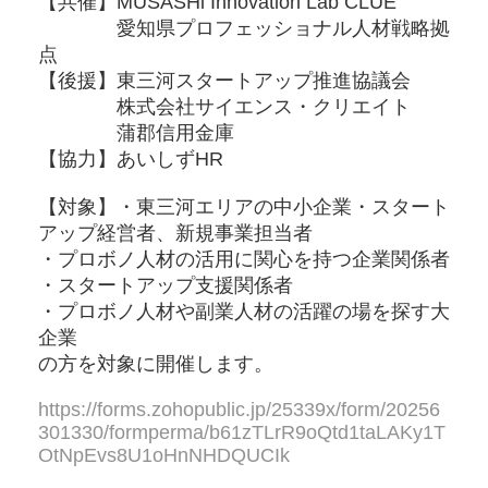
【共催】MUSASHi Innovation Lab CLUE
愛知県プロフェッショナル人材戦略拠
点
【後援】東三河スタートアップ推進協議会
株式会社サイエンス・クリエイト
蒲郡信用金庫
【協力】あいしずHR
【対象】・東三河エリアの中小企業・スタート
アップ経営者、新規事業担当者
・プロボノ人材の活用に関心を持つ企業関係者
・スタートアップ支援関係者
・プロボノ人材や副業人材の活躍の場を探す大
企業
の方を対象に開催します。
https://forms.zohopublic.jp/25339x/form/20256
301330/formperma/b61zTLrR9oQtd1taLAKy1T
OtNpEvs8U1oHnNHDQUCIk