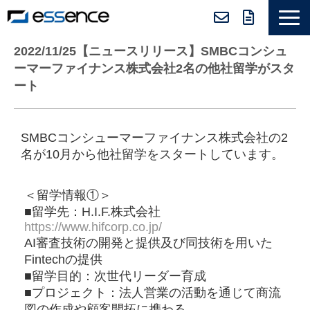
サービス紹介
2022/11/25【ニュースリリース】SMBCコンシュ
ーマーファイナンス株式会社2名の他社留学がスタ
ニュース＆トピックス
ート
会社紹介
導入事例
SMBCコンシューマーファイナンス株式会社の2
名が10月から他社留学をスタートしています。
採用情報
セミナー＆コラム
＜留学情報①＞
■留学先：H.I.F.株式会社
https://www.hifcorp.co.jp/
AI審査技術の開発と提供及び同技術を用いた
Fintechの提供
■留学目的：次世代リーダー育成
■プロジェクト：法人営業の活動を通じて商流
図の作成や顧客開拓に携わる