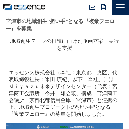
サービス紹介
宮津市の地域創生“担い手”となる『複業フェロ
ー』を募集
ニュース＆トピックス
地域創生テーマの推進に向けた企画立案・実行
会社紹介
を支援
導入事例
採用情報
エッセンス株式会社（本社：東京都中央区、代
セミナー＆コラム
表取締役社長：⽶⽥ 瑛紀​​、以下「当社」）は、
Ｍｉｙａｚｕ未来デザインセンター（代表：宮
津商工会議所 今井一雄会頭、構成：宮津商工
会議所・京都北都信用金庫・宮津市）と連携の
上、地域創生プロジェクトの“担い手”となる
『複業フェロー』の募集を開始しました。