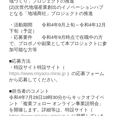
域づくり」プロジェクトの推進
(2)次世代地場産業創出のイノベーションハブ
となる「地域商社」プロジェクトの推進
・活動期間 令和4年9月上旬～令和4年12月
下旬（予定）
・応募要件 令和4年9月時点で在職中の方
で、プロボノや副業として本プロジェクトに参
加可能な方等​
■応募方法
・特設サイト特設サイト（
https://www.miyazu-mirai.jp
）の応募フォーム
から応募してください。
■担当者のコメント
令和4年7月28日18時30分からキックオフイベ
ント「複業フェロー オンライン事業説明会」
を開催します。詳細等は、特設サイト（
https://www.miyazu-mirai.jp
）に掲載していま