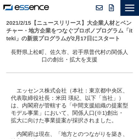
サービス紹介
2021/2/15【ニュースリリース】大企業人材とベン
チャー・地方企業をつなぐプロボノプログラム「it
ニュース＆トピックス
teki」の新規プログラムが2月17日にスタート
会社紹介
長野県上松町、佐久市、岩手県普代村の関係人
導入事例
口の創出・拡大を支援
採用情報
セミナー＆コラム
エッセンス株式会社（本社：東京都中央区、
代表取締役社長：⽶⽥ 瑛紀​​、以下「当社」）
は、内閣府が管轄する「中間支援組織の提案型
モデル事業」において、関係人口(※1)創出・
拡大に向けた事業提案が採択されました。
内閣府は現在、「地方とのつながりを築き、