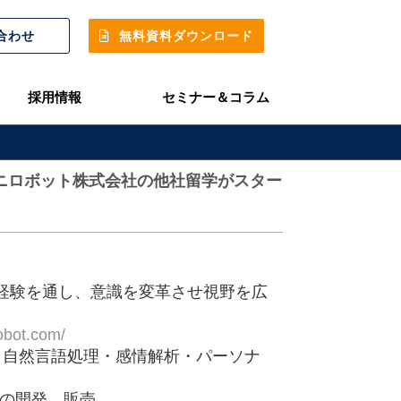
合わせ
無料資料ダウンロード
採用情報
セミナー＆コラム
×ユニロボット株式会社の他社留学がスター
経験を通し、意識を変革させ視野を広
obot.com/
・自然言語処理・感情解析・パーソナ
ンの開発、販売