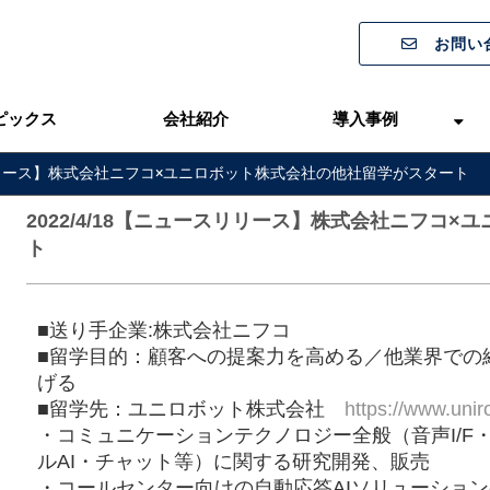
お問い
ピックス
会社紹介
導入事例
ースリリース】株式会社ニフコ×ユニロボット株式会社の他社留学がスタート
2022/4/18【ニュースリリース】株式会社ニフコ
ト
■送り手企業:株式会社ニフコ
■留学目的：顧客への提案力を高める／他業界での
げる
■留学先：ユニロボット株式会社
https://www.unir
・コミュニケーションテクノロジー全般（音声I/F
ルAI・チャット等）に関する研究開発、販売
・コールセンター向けの自動応答AIソリューショ