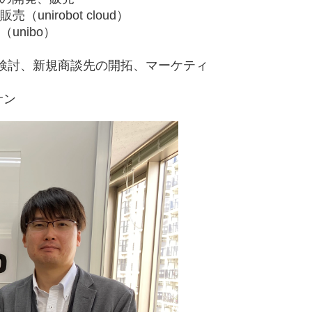
irobot cloud）
nibo）
検討、新規商談先の開拓、マーケティ
サン