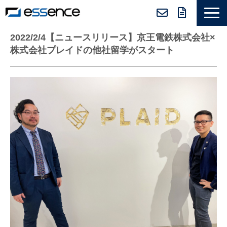
サービス紹介
2022/2/4【ニュースリリース】京王電鉄株式会社×
株式会社プレイドの他社留学がスタート
ニュース＆トピックス
会社紹介
導入事例
採用情報
セミナー＆コラム