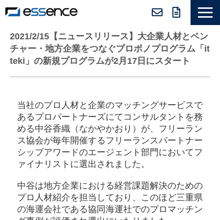
サービス紹介
2021/2/15【ニュースリリース】大企業人材とベン
チャー・地方企業をつなぐプロボノプログラム「it
ニュース＆トピックス
teki」の新規プログラムが2月17日にスタート
会社紹介
導入事例
当社のプロ人材と企業のマッチングサービスで
採用情報
あるプロパートナーズにてコンサルタントを務
セミナー＆コラム
める中谷香織（なかやかおり）が、フリーラン
ス協会が毎年開催するフリーランスパートナー
シップアワードのエージェント部門においてフ
ァイナリストに選出されました。
中谷は地方企業における経営課題解決のための
プロ人材紹介を担当しており、このほど三重県
の海運会社である協同海運社でのプロマッチン