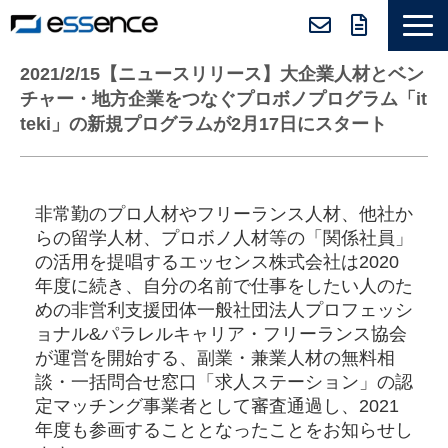
サービス紹介
2021/2/15【ニュースリリース】大企業人材とベン
チャー・地方企業をつなぐプロボノプログラム「it
ニュース＆トピックス
teki」の新規プログラムが2月17日にスタート
会社紹介
導入事例
非常勤のプロ人材やフリーランス人材、他社か
採用情報
らの留学人材、プロボノ人材等の「関係社員」
セミナー＆コラム
の活用を提唱するエッセンス株式会社は2020
年度に続き、自分の名前で仕事をしたい人のた
めの非営利支援団体一般社団法人プロフェッシ
ョナル&パラレルキャリア・フリーランス協会
が運営を開始する、副業・兼業人材の無料相
談・一括問合せ窓口「求人ステーション」の認
定マッチング事業者として審査通過し、2021
年度も参画することとなったことをお知らせし