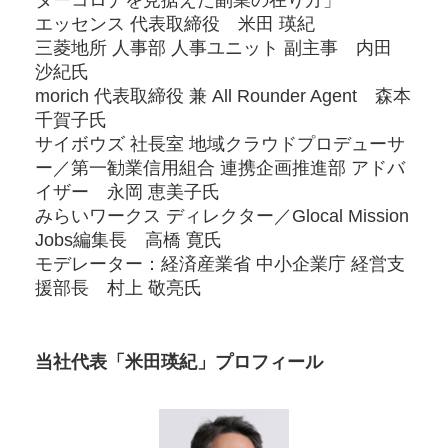
ターコロナを見据えた副業の在り方」
エッセンス 代表取締役 米田 瑛紀
三菱地所 人事部 人事ユニット 副主事 内田
沙紀氏
morich 代表取締役 兼 All Rounder Agent 森本
千賀子氏
サイボウズ 社長室 地域クラウドプロデューサ
ー／第一勧業信用組合 連携企画推進部 アドバ
イザー 永岡 恵美子氏
みらいワークス ディレクター／Glocal Mission
Jobs編集長 高橋 寛氏
モデレーター：経済産業省 中小企業庁 経営支
援部長 村上 敬亮氏
当社代表「米田瑛紀」プロフィール