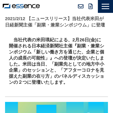
サービス紹介
2021/2/12 【ニュースリリース】当社代表米田が
日経新聞主催「副業・兼業シンポジウム」に登壇
ニュース＆トピックス
会社紹介
当社代表の米田瑛紀による、2月26日(金)に
開催される日本経済新聞社主催『副業・兼業シ
導入事例
ンポジウム「新しい働き方を通じた、企業と個
採用情報
人の成長の可能性」』への登壇が決定いたしま
した。米田は当日、「副業先としての地方中小
セミナー＆コラム
企業」のセッションと、「アフターコロナを見
据えた副業の在り方」のパネルディスカッショ
ンの２つに登壇いたします。