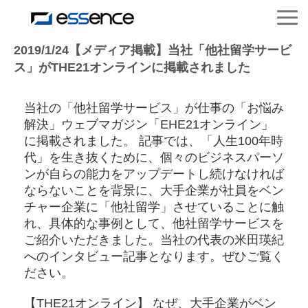
サービス紹介
2019/1/24【メディア掲載】当社「他社留学サービ
ス」がTHE21オンラインに掲載されました
ニュース＆トピックス
当社の「他社留学サービス」が仕事の「お悩み
解決」ウェブマガジン「EHE21オンライン」
会社紹介
に掲載されました。 記事では、「人生100年時
代」を生き抜くために、個々のビジネスパーソ
ンが自らの能力をアップデートし続けなければ
導入事例
ならないことを背景に、大手企業が社員をベン
チャー企業に「他社留学」させていることに触
採用情報
れ、具体的な事例として、他社留学サービスを
ご紹介いただきました。当社の代表の米田瑛紀
へのインタビュー記事となります。ぜひご覧く
セミナー＆コラム
ださい。
【THE21オンライン】 なぜ、大手企業がベン